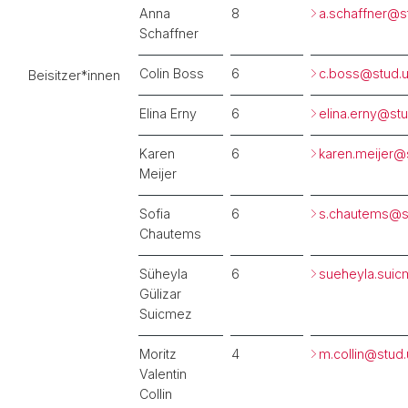
Anna
8
a.schaffner@s
Schaffner
Colin Boss
6
c.boss@stud.u
Beisitzer*innen
Elina Erny
6
elina.erny@
st
Karen
6
karen.meijer@
Meijer
Sofia
6
s.chautems@
s
Chautems
Süheyla
6
sueheyla.sui
Gülizar
Suicmez
Moritz
4
m.collin@
stud.
Valentin
Collin