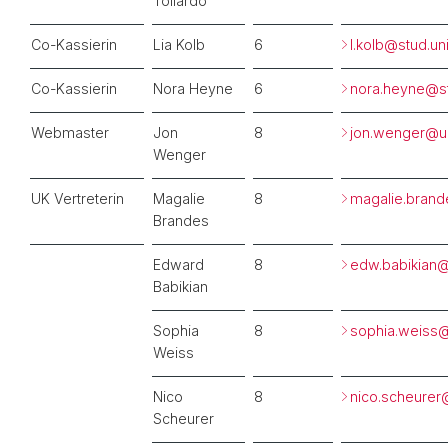
Tollardo
Co-Kassierin
Lia Kolb
6
l.kolb@
stud.un
Co-Kassierin
Nora Heyne
6
nora.heyne@
s
Webmaster
Jon
8
jon.wenger@
u
Wenger
UK Vertreterin
Magalie
8
magalie.bran
Brandes
Edward
8
edw.babikian@
Babikian
Sophia
8
sophia.weiss
Weiss
Nico
8
nico.scheurer
Scheurer