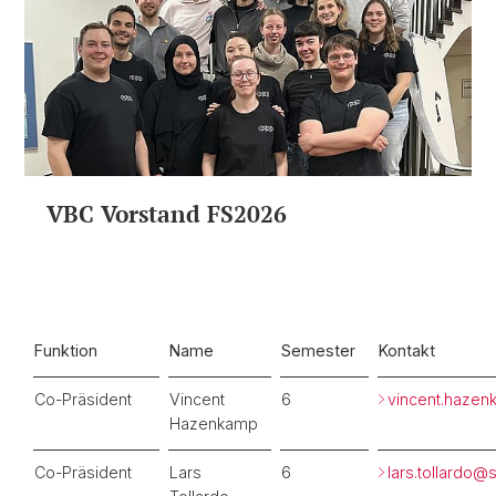
VBC Vorstand FS2026
Funktion
Name
Semester
Kontakt
Co-Präsident
Vincent
6
vincent.haze
Hazenkamp
Co-Präsident
Lars
6
lars.tollardo@
s