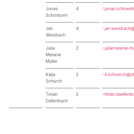
Jonas
4
jonas.schoen
Schönborn
Jan
4
jan.weisbach
Weisbach
Julia
2
juliamelanie.m
Melanie
Müller
Katja
2
k.schuerch@
s
Schürch
Tinian
2
tinian.daellen
Dällenbach